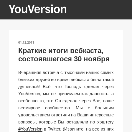
Перейти
к
содержимому
YOUVERSION
Seeking God every day.
ОПУБЛИКОВАНО
01.12.2011
Краткие итоги вебкаста,
состоявшегося 30 ноября
Вчерашняя встреча с тысячами наших самых
близких друзей во время вебкаста была такой
душевной! Всё, что Господь сделал через
YouVersion, мы не принимаем как данность, а
особенно то, что Он сделал через Вас, наше
всемирное сообщество. Мы с большим
удовольствием ответили на Ваши интересные
вопросы, которые Вы оставляли по хэштегу
#YouVersion
в Twitter. (Извините, на все из них