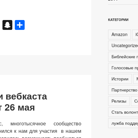
КАТЕГОРИИ
X
S
О
n
тп
Amazon
i
a
р
Uncategoriz
p
а
Библейские 
c
в
Голосовые п
h
и
Истории
at
ть
Партнерство
и вебкаста
Релизы
С
т 26 мая
Стать волон
, многотысячное сообщество
лужба подде
инился к нам для участия в нашем