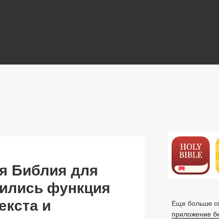
N
я Библия для
вились функция
екста и
Еще больше ок
приложение б