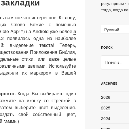
закладки
регулярным ч
тогда, когда в
 вам кое-что интересное. К слову,
щих Слово Божие с помощью
Русский
Bible App™) на Android уже более
5
.2 появилась одна из наиболее
й: выделение текста! Теперь,
ПОИСК
уществования Приложения Библия,
дельные стихи, или даже целые
Искать:
 различными цветами. Используйте
ыделяли их маркером в Вашей
ARCHIVES
просто.
Когда Вы выбираете один
2026
нажмите на иконку со стрелкой в
затем выберите цвет выделения.
2025
оздать свой собственный цвет,
2024
ой гаммы)