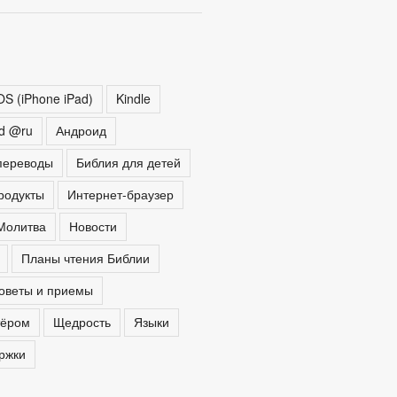
OS (iPhone iPad)
Kindle
ed @ru
Андроид
переводы
Библия для детей
родукты
Интернет-браузер
Молитва
Новости
Планы чтения Библии
оветы и приемы
тёром
Щедрость
Языки
ржки