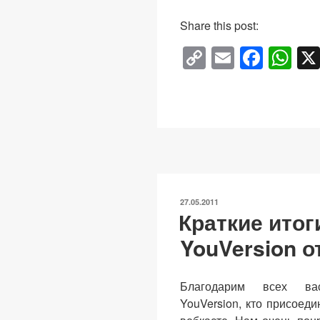
Share this post:
C
E
F
W
o
m
a
h
p
ail
c
at
y
e
s
Li
b
A
n
o
p
k
o
p
ОПУБЛИКОВАНО
27.05.2011
k
Краткие итог
YouVersion о
Благодарим всех вас
YouVersion, кто присоед