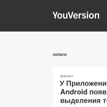
Перейти
к
содержимому
YOUVERSIO
Seeking God every day.
ЗАПИСИ
ОПУБЛИКОВАНО
28.05.2011
У Приложени
Android поя
выделения т