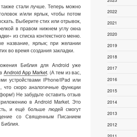
2023
 также стали лучше. Теперь можно
2022
головок и/или ярлык, чтобы потом
скать. Выберите стих или отрывок,
2021
релкой в правом нижнем углу окна
2020
дки» из списка контекстного меню.
ке название, ярлык; при желании
2019
тих во время создания закладки.
2018
ожения Библия для Android уже
2017
 в
Android App Market
. (А тем из вас,
ыми устройствами iPhone/iPad или
2016
м, что скоро аналогичные функции
2015
форм!) Не забудьте оставить отзыв
Приложению в Android Market. Это
2014
сть, и ещё больше людей смогут
2013
щение со Священным Писанием
 Библия.
2012
2011