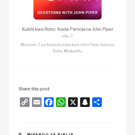
Kuishi kwa Roho: Ibada Pamoja na John Piper
siku 7
Masomo 7 ya Ibada kutoka kwa John Piper kuhusu
Roho Mtakatifu
Share this post:
C
E
F
W
X
S
S
o
m
a
h
n
h
p
ail
c
at
a
ar
y
e
s
p
e
CATEGORIES
MIPANGO YA BIBLIA