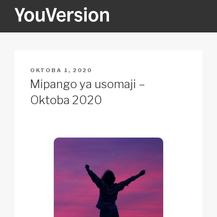
Skip
to
content
YOUVERSION
Seeking God every day.
POSTED
OKTOBA 1, 2020
ON
Mipango ya usomaji –
Oktoba 2020