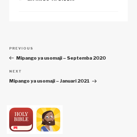
Li
b
A
c
n
o
p
h
k
o
p
at
k
Urambazaji
Previous
PREVIOUS
wa
Post
Mipango ya usomaji – Septemba 2020
chapisho
Next
NEXT
Post
Mipango ya usomaji – Januari 2021