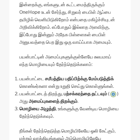
இன்றைக்கு, எங்களுடன் கூட்டமைத்திருக்கும்
OneHope உடன் சேர்ந்து, சிறுவர் பைபிள் ஆப்பை
தமிழில் வெளியிடுகிறோம் என்பதை மகிழ்ச்சியுடன்
அறிவிக்கிறோம். எப்போதும் இல்லாத அளவிற்கு,
இப்போது இன்னும் அநேக பிள்ளைகள் பைபிள்
அனுபவத்தை பெற இது ஒரு வாய்ப்பாக அமையும்.
பயன்பாட்டின் அமைப்புகளுக்குள்ளேயே சுலபமாய்
எந்த மொழியையும் தேர்ந்தெடுக்கலாம்:
பயன்பாட்டை
சமீபத்திய பதிப்பிற்க்கு மேம்படுத்திக்
கொண்டீர்களா என்று உறுதி செய்து கொள்ளுங்கள்.
பயன்பாட்டைத் திறந்து,
பற்சக்கரத்தை தட்டவும்
(
)
அது
அமைப்புகளைத் திறக்கும்
.
மொழியை அழுத்தி
, உங்களுக்கு வேண்டிய மொழியை
தேர்ந்தெடுக்கவும்.
நீங்கள் தேர்ந்தெடுத்த மொழியிலேயே ஒலி கேட்கும்,
மற்றும் வாக்கியங்களும் அம்மொழியிலேயே