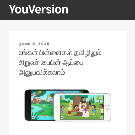
Skip
to
content
YOUVERSION
Seeking God every day.
POSTED
ஜனவரி 8, 2018
ON
உங்கள் பிள்ளைகள் தமிழிலும்
சிறுவர் பைபிள் ஆப்பை
அனுபவிக்கலாம்!