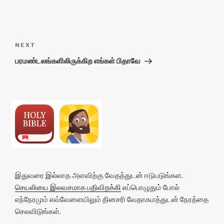
Post
navigation
Next
NEXT
Post
பரமண்டலங்களிலிருக்கிற எங்கள் பிதாவே
இதுவரை இல்லாத அளவிற்கு வேதத்துடன் ஈடுபடுங்கள.
செயலியை இலவசமாக பதிவிறக்கி
எப்பொழுதும் போல்
எந்நேரமும் எவ்வேளையிலும் தினசரி வேதாகமத்துடன் நேரத்தை
செலவிடுங்கள்.