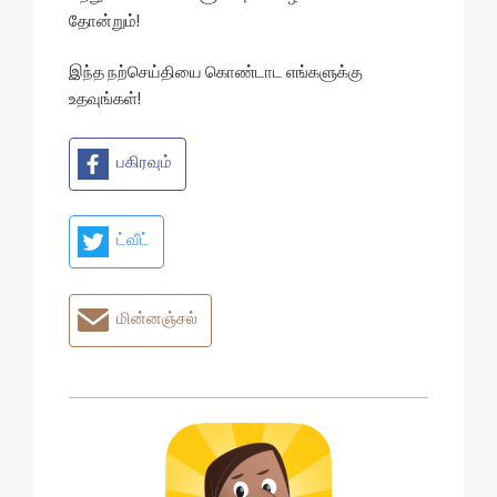
தோன்றும்!
இந்த நற்செய்தியை கொண்டாட எங்களுக்கு
உதவுங்கள்!
பகிரவும்
ட்வீட்
மின்னஞ்சல்