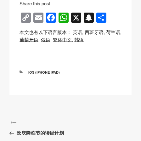
i
Share this post:
e
C
E
F
W
X
S
分
w
o
m
a
h
n
享
本文也有以下语言版本：
英语
西班牙语
荷兰语
p
ail
c
at
a
葡萄牙语
俄语
繁体中文
韩语
y
e
s
p
Li
b
A
c
n
o
p
h
分
IOS (IPHONE IPAD)
k
o
p
at
类
k
文
上
上一
章
一
欢庆降临节的读经计划
导
篇