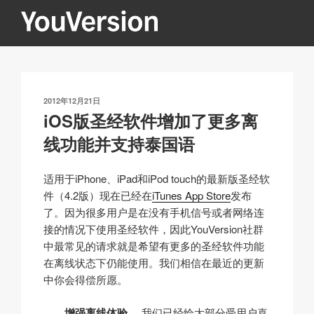
跳
至
内
YOUVERSION
Seeking God every day.
容
发
2012年12月21日
布
iOS版圣经软件增加了更多离
于
线功能并支持泰国语
适用于iPhone、iPad和iPod touch的最新版圣经软
件（4.2版）现在已经在
iTunes App Store
发布
了。因为很多用户是在没有手机信号或者网络连
接的情况下使用圣经软件，因此YouVersion社群
中最常见的请求就是希望有更多的圣经软件功能
在离线状态下仍能使用。我们相信在最近的更新
中你会得偿所愿。
增强离线体验.
我们已经给大部分受用户喜