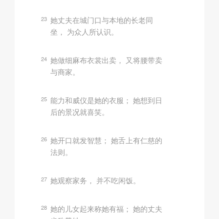
23
她丈夫在城门口与本地的长老同
坐， 为众人所认识。
24
她做细麻布衣裳出卖， 又将腰带卖
与商家。
25
能力和威仪是她的衣服； 她想到日
后的景况就喜笑。
26
她开口就发智慧； 她舌上有仁慈的
法则。
27
她观察家务， 并不吃闲饭。
28
她的儿女起来称她有福； 她的丈夫