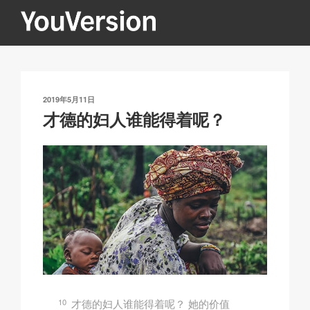
跳
至
内
YOUVERSION
Seeking God every day.
容
发
2019年5月11日
布
才德的妇人谁能得着呢？
于
10
才德的妇人谁能得着呢？ 她的价值