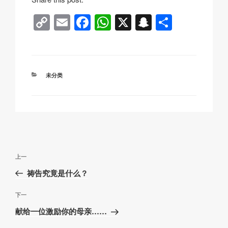
C
E
F
W
X
S
分
o
m
a
h
n
享
p
ail
c
at
a
y
e
s
p
分
未分类
Li
b
A
c
类
n
o
p
h
k
o
p
at
k
文
上
上一
章
一
祷告究竟是什么？
导
篇
航
文
下
下一
章
一
献给一位激励你的母亲……
篇