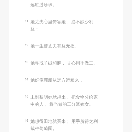
远胜过珍珠。
11
她丈夫心里倚靠她， 必不缺少利
益；
12
她一生使丈夫有益无损。
13
她寻找羊绒和麻， 甘心用手做工。
14
她好像商船从远方运粮来，
15
未到黎明她就起来， 把食物分给家
中的人， 将当做的工分派婢女。
16
她想得田地就买来； 用手所得之利
栽种葡萄园。