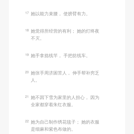
17
她以能力束腰， 使膀臂有力。
18
她觉得所经营的有利； 她的灯终夜
不灭。
19
她手拿捻线竿， 手把纺线车。
20
她张手周济困苦人， 伸手帮补穷乏
人。
21
她不因下雪为家里的人担心， 因为
全家都穿着朱红衣服。
22
她为自己制作绣花毯子； 她的衣服
是细麻和紫色布做的。