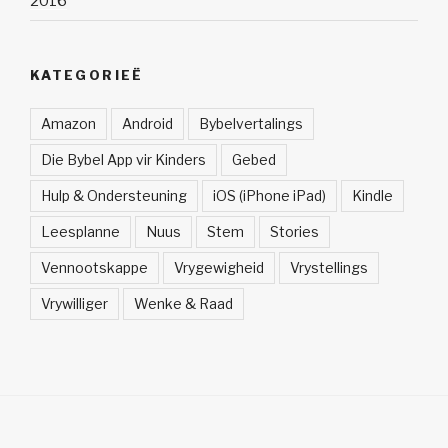
2016
KATEGORIEË
Amazon
Android
Bybelvertalings
Die Bybel App vir Kinders
Gebed
Hulp & Ondersteuning
iOS (iPhone iPad)
Kindle
Leesplanne
Nuus
Stem
Stories
Vennootskappe
Vrygewigheid
Vrystellings
Vrywilliger
Wenke & Raad