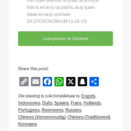
met hulle daaroor te praat as jy in jou
huis is en as jy op pad is, as jy gaan
slaap en as jy opstaan.
DEUTERONOMIUM 11:18-19
Leesplanne vir Gesinne
Share this post:
C
E
F
W
X
S
S
o
m
a
h
n
h
Die plasing is ook beskikbaar is:
Engels
p
ail
c
at
a
ar
Indonesies
Duits
Spaans
Frans
Hollands
y
e
s
p
e
Portugees
Roemeens
Russies
Li
b
A
c
Chinees (Vereenvoudig)
Chinees (Traditioneel)
Koreaans
n
o
p
h