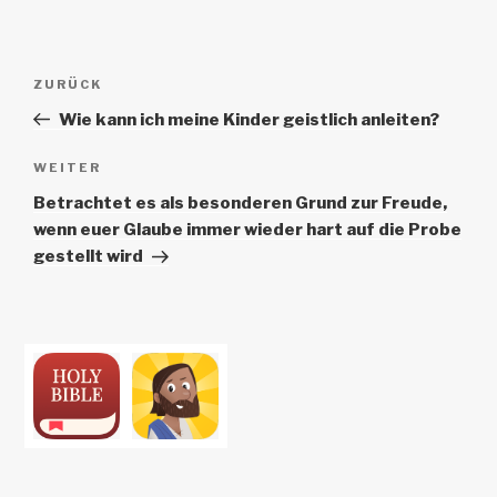
k
o
p
at
k
Beitrags-
Vorheriger
ZURÜCK
Navigation
Beitrag
Wie kann ich meine Kinder geistlich anleiten?
Nächster
WEITER
Beitrag
Betrachtet es als besonderen Grund zur Freude,
wenn euer Glaube immer wieder hart auf die Probe
gestellt wird