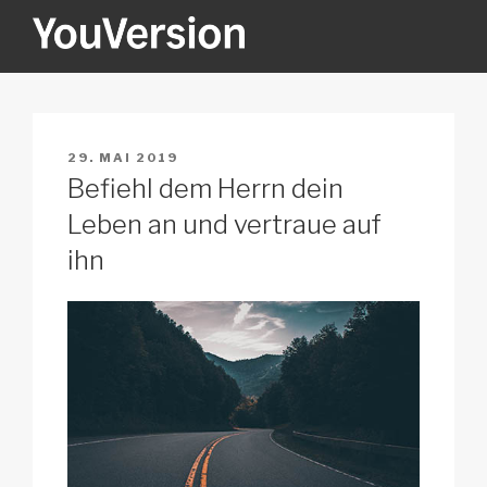
Zum
Inhalt
springen
YOUVERSION
Seeking God every day.
VERÖFFENTLICHT
29. MAI 2019
AM
Befiehl dem Herrn dein
Leben an und vertraue auf
ihn