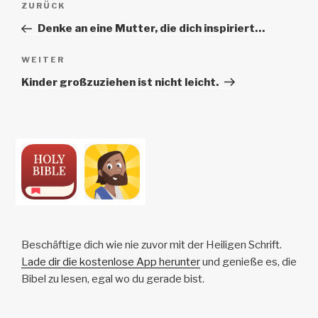
Vorheriger
ZURÜCK
Navigation
Beitrag
Denke an eine Mutter, die dich inspiriert…
Nächster
WEITER
Beitrag
Kinder großzuziehen ist nicht leicht.
Beschäftige dich wie nie zuvor mit der Heiligen Schrift.
Lade dir die kostenlose App herunter
und genieße es, die
Bibel zu lesen, egal wo du gerade bist.