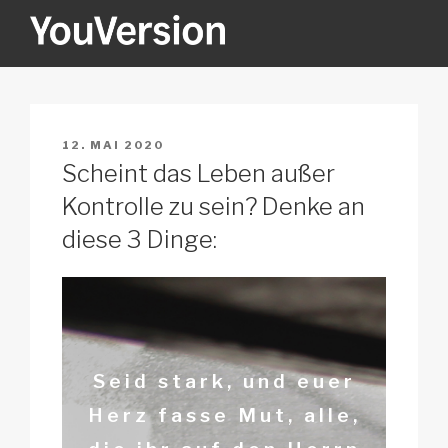
Zum
Inhalt
springen
YOUVERSION
Seeking God every day.
VERÖFFENTLICHT
12. MAI 2020
AM
Scheint das Leben außer
Kontrolle zu sein? Denke an
diese 3 Dinge:
Seid stark, und euer
Herz fasse Mut, alle,