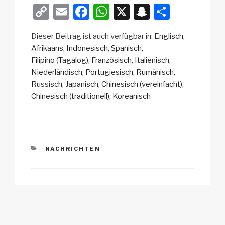
C
E
F
W
X
S
T
o
m
a
h
n
eil
Dieser Beitrag ist auch verfügbar in:
Englisch
p
ail
c
at
a
e
Afrikaans
Indonesisch
Spanisch
y
e
s
p
n
Filipino (Tagalog)
Französisch
Italienisch
Li
b
A
c
Niederländisch
Portugiesisch
Rumänisch
Russisch
Japanisch
Chinesisch (vereinfacht)
n
o
p
h
Chinesisch (traditionell)
Koreanisch
k
o
p
at
k
KATEGORIEN
NACHRICHTEN
Beitrags-