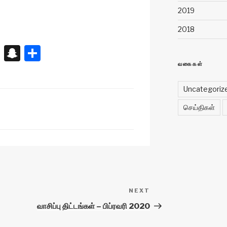
2019
2018
X
S
S
n
h
வகைகள்
a
ar
Uncategoriz
p
e
செய்திகள்
c
h
at
NEXT
Next
Post
வாசிப்பு திட்டங்கள் – பிப்ரவரி 2020