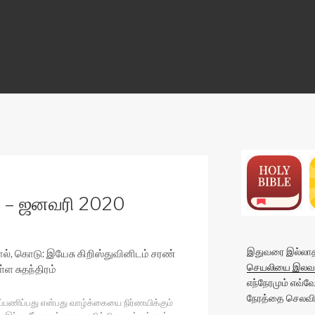
ON
கள் – ஜனவரி 2020
இதுவரை இல்லாத 
ல், கொடு: இயேசு கிறிஸ்துவினிடம் சரண்
செயலியை இலவச
ள சுதந்திரம்
எந்நேரமும் எவ்
நேரத்தை செலவிட
ப்பணிப்பது என்பது வாழ்க்கையை நிர்ணயிக்கும்