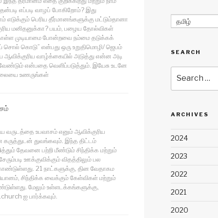
ந்த தீர்மானம் எதை குறிக்கிறது மற்றும் நாம்
தன்படி எப்படி வாழப் போகிறோம்? இது
ம் எடுக்கும் பெரிய தீர்மானங்களுக்கு மட்டும்தானா
தமிழ்
ுரிய மனிதனுக்கா? பயம், பழைய தோல்விகள்
துகொள்ள முடியாமை போன்றவை நம்மை தடுக்கக்
ய் சொல் கொடு” என்பது ஒரு உறுதிமொழி/ ஜெபம்
SEARCH
 ஆவிக்குரிய வாழ்க்கையில் அடுத்து என்ன அடி
வேண்டும் என்பதை வெளிப்படுத்தும். இயேசு உடனே
Search
ுதலையை உணருங்கள்
for:
சம்
ARCHIVES
ிய வருடத்தை உபவாசம் எனும் ஆவிக்குரிய
2024
 கருத்துடன் துவங்கவும். இந்த திட்டம்
்தும் தேவனை பற்றி மீண்டும் சிந்திக்க மற்றும்
2023
ேரும்படி ஊக்குவிக்கும் விதத்திலும் பல
்டுள்ளது. 21 நாட்களுக்கு, தின வேதாகம
2022
தியானம், சிந்திக்க வைக்கும் கேள்விகள் மற்றும்
ுள்ளது. மேலும் உள்ளடக்கங்களுக்கு,
2021
church ஐ பார்க்கவும்.
2020