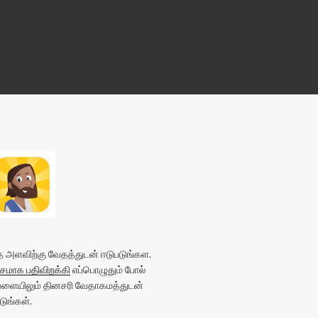
அளவிற்கு வேதத்துடன் ஈடுபடுங்கள.
மாக பதிவிறக்கி
எப்பொழுதும் போல்
வேளையிலும் தினசரி வேதாகமத்துடன்
ுங்கள்.