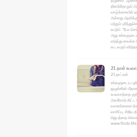
தருணம். ஆனால் இ
தினந்தோறும் அ
வாழ்க்கையில் நா
அல்லது ஆவிக்க
மற்றும் புரிந்
கூடும். “போ செ
அது உங்களுடைய
எடுத்து வைக்க 
கூடவரும் விட
21 நாள் உபவா
21 நாட்கள்
உங்களுடைய புத
ஒழுங்கின் மீதான
உபவாசத்தை குறித
அவரோடு கிட்ட ச
வசனங்களை கொண
வாசிப்பு, சிறிய 
ஜெபத்தை கொண்ட
www.finds.life.