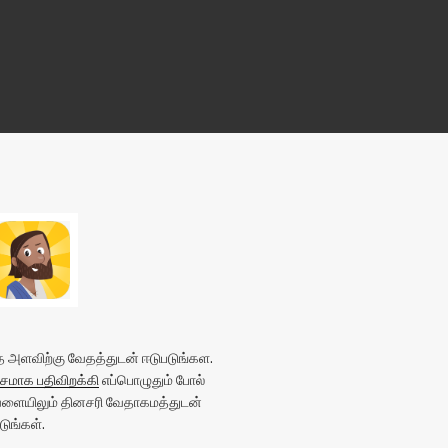
அளவிற்கு வேதத்துடன் ஈடுபடுங்கள.
மாக பதிவிறக்கி
எப்பொழுதும் போல்
வேளையிலும் தினசரி வேதாகமத்துடன்
ுங்கள்.