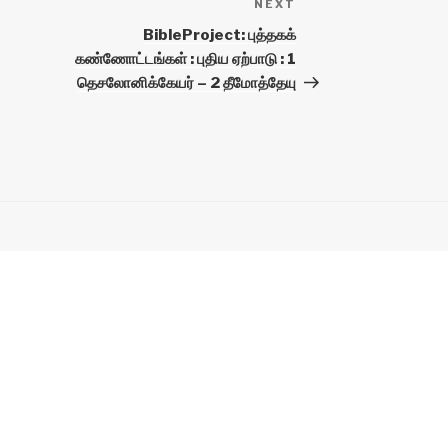
NEXT
Next
Post
BibleProject: புத்தகக்
கண்ணோட்டங்கள் : புதிய ஏற்பாடு : 1
தெசலோனிக்கேயர் – 2 தீமோத்தேயு