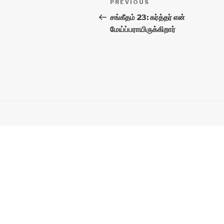
Previous
PREVIOUS
navigation
Post
சங்கீதம் 23: கர்த்தர் என்
மேய்ப்பராயிருக்கிறார்