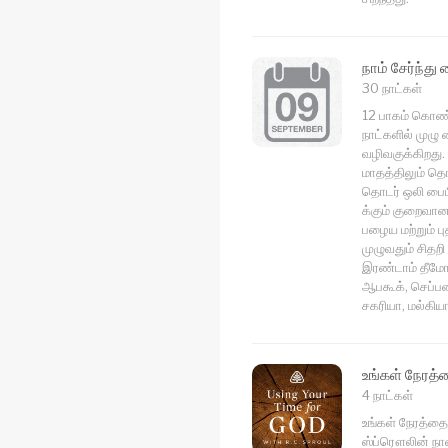
நாம் சேர்ந்து
30 நாட்கள்
12 பாகம் கொண்ட
நாட்களில் முழு
வழிவகுக்கிறது.
மாதத்திலும் தெ
தொடர் ஒலி பைப
க்கும் குறைவான 
பழைய மற்றும் ப
முழுவதும் சிதறி 
இரண்டாம் தீமோ
ஆபகூக், செப்பன
சகரியா, மல்கிய
உங்கள் நேரத
4 நாட்கள்
உங்கள் நேரத்தை
ஸ்ப்ரௌலின் நான