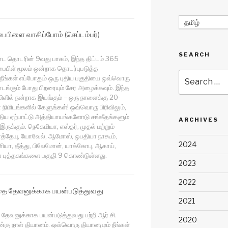
தமிழ்
 பைபிளை வாசிப்போம் (செப்டம்பர்)
SEARCH
 தொடரின் 9வது பாகம், இந்த திட்டம் 365
 பைபிள் மூலம் ஒன்றாக தொடர்புபடுத்த
Search
 நீங்கள் எப்போதும் ஒரு புதிய பகுதியை ஒவ்வொரு
for:
ாடங்கும் போது பிறரையும் சேர அழைக்கவும். இந்த
ிளில் நன்றாக இயங்கும் – ஒரு நாளைக்கு 20-
நிமிடங்களில் கேளுங்கள்! ஒவ்வொரு பிரிவிலும்,
ுதிய ஏற்பாட்டு அத்தியாயங்களோடு சங்கீதங்களும்
ARCHIVES
இருக்கும். நெகேமியா, எஸ்தர், முதல் மற்றும்
த்தேயு, யோவேல், ஆமோஸ், ஒபதியா நாகூம்,
2024
ியா, தீத்து, பிலேமோன், யாக்கோபு, ஆகாய்,
ா புத்தகங்களை பகுதி 9 கொண்டுள்ளது.
2023
2022
்தை தேவனுக்காக பயன்படுத்துவது
2021
 தேவனுக்காக பயன்படுத்துவது பற்றி ஆர்.சி.
2020
்கு நாள் தியானம். ஒவ்வொரு தியானமும் நீங்கள்