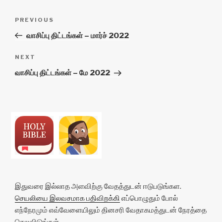
Post
Previous
PREVIOUS
navigation
Post
வாசிப்பு திட்டங்கள் – மார்ச் 2022
Next
NEXT
Post
வாசிப்பு திட்டங்கள் – மே 2022
இதுவரை இல்லாத அளவிற்கு வேதத்துடன் ஈடுபடுங்கள.
செயலியை இலவசமாக பதிவிறக்கி
எப்பொழுதும் போல்
எந்நேரமும் எவ்வேளையிலும் தினசரி வேதாகமத்துடன் நேரத்தை