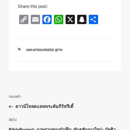
Share this post:
C
E
F
W
X
S
S
o
m
a
h
n
h
p
ail
c
at
a
ar
y
e
s
p
e
หมวด
UNCATEGORIZED @TH
Li
b
A
c
หมู่
n
o
p
h
k
o
p
at
k
เมนู
เรื่อง
ก่อนหน้า
นำทาง
ก่อน
ดาวน์โหลดแอพพระคัมภีร์ฟรีเดี๋
เรื่อง
หน้า
เรื่อง
ถัดไป
ถัด
BibleProject: ภาพรวมของบันทึก: พันธสัญญาใหม่: มัทธิว –