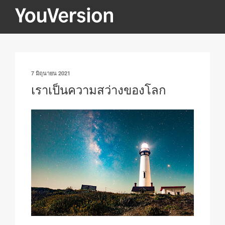
ข้าม
ไป
YOUVERSION
Seeking God every day.
ยัง
บทความ
เขียน
7 มิถุนายน 2021
วัน
เราเป็นความสว่างของโลก
ที่