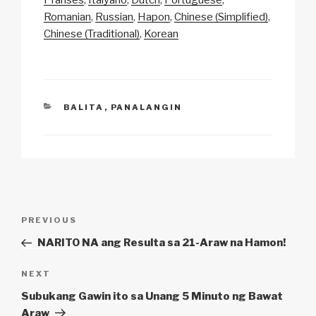
Li
b
A
c
Romanian
Russian
Hapon
Chinese (Simplified)
Chinese (Traditional)
Korean
n
o
p
h
k
o
p
at
k
CATEGORIES
BALITA
,
PANALANGIN
Post
Previous
PREVIOUS
navigation
Post
NARITO NA ang Resulta sa 21-Araw na Hamon!
Next
NEXT
Post
Subukang Gawin ito sa Unang 5 Minuto ng Bawat
Araw