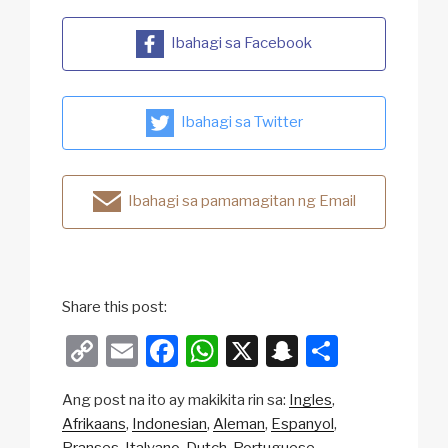
Ibahagi sa Facebook
Ibahagi sa Twitter
Ibahagi sa pamamagitan ng Email
Share this post:
C
E
F
W
X
S
S
o
m
a
h
n
h
Ang post na ito ay makikita rin sa:
Ingles
p
ail
c
at
a
ar
Afrikaans
Indonesian
Aleman
Espanyol
y
e
s
p
e
Pranses
Italyano
Dutch
Portuguese