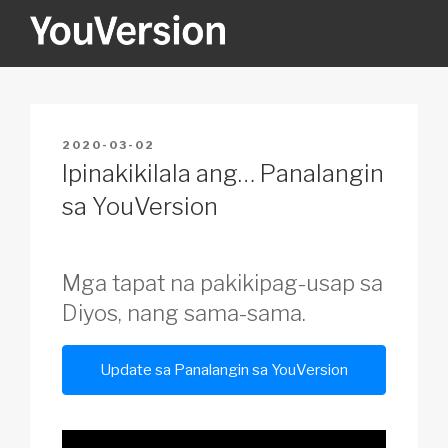
Skip
to
content
YOUVERSION
Seeking God every day.
POSTED
2020-03-02
ON
Ipinakikilala ang… Panalangin
sa YouVersion
Mga tapat na pakikipag-usap sa
Diyos,
nang sama-sama.
Update sa Panalangin sa YouVersion