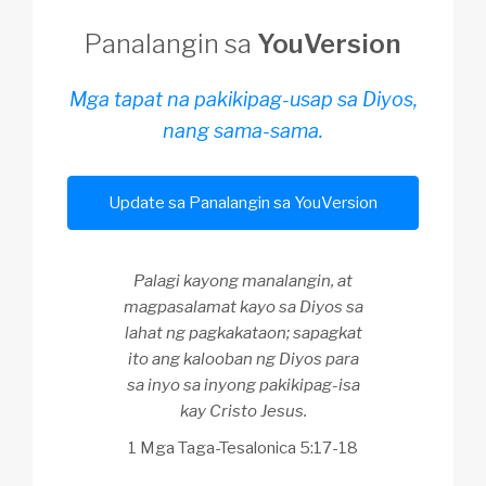
Panalangin sa
YouVersion
Mga tapat na pakikipag-usap sa Diyos,
nang sama-sama.
Update sa Panalangin sa YouVersion
Palagi kayong manalangin, at
magpasalamat kayo sa Diyos sa
lahat ng pagkakataon; sapagkat
ito ang kalooban ng Diyos para
sa inyo sa inyong pakikipag-isa
kay Cristo Jesus.
1 Mga Taga-Tesalonica 5:17-18