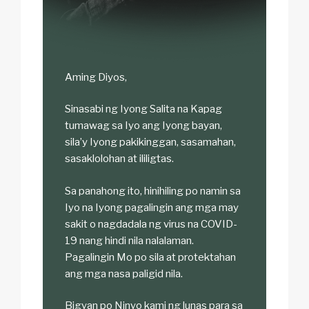
Aming Diyos,
Sinasabi ng Iyong Salita na
Kapag
tumawag sa Iyo ang Iyong bayan,
sila’y Iyong pakikinggan, sasamahan,
sasaklolohan at ililigtas
.
Sa panahong ito, hinihiling po namin sa
Iyo na Iyong pagalingin ang mga may
sakit o nagdadala ng virus na COVID-
19 nang hindi nila nalalaman.
Pagalingin Mo po sila at protektahan
ang mga nasa paligid nila.
Bigyan po Ninyo kami ng lunas para sa