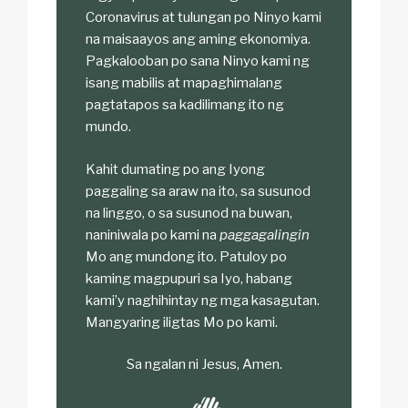
Coronavirus at tulungan po Ninyo kami
na maisaayos ang aming ekonomiya.
Pagkalooban po sana Ninyo kami ng
isang mabilis at mapaghimalang
pagtatapos sa kadilimang ito ng
mundo.
Kahit dumating po ang Iyong
paggaling sa araw na ito, sa susunod
na linggo, o sa susunod na buwan,
naniniwala po kami na
paggagalingin
Mo ang mundong ito. Patuloy po
kaming magpupuri sa Iyo, habang
kami’y naghihintay ng mga kasagutan.
Mangyaring iligtas Mo po kami.
Sa ngalan ni Jesus, Amen.