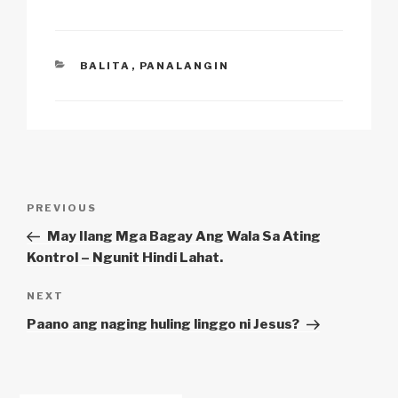
k
o
p
at
k
CATEGORIES
BALITA
,
PANALANGIN
Post
Previous
PREVIOUS
navigation
Post
May Ilang Mga Bagay Ang Wala Sa Ating
Kontrol – Ngunit Hindi Lahat.
Next
NEXT
Post
Paano ang naging huling linggo ni Jesus?