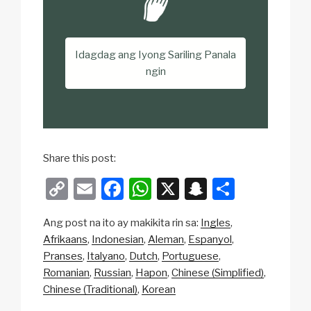
Idagdag ang Iyong Sariling Panala
ngin
Share this post:
C
E
F
W
X
S
S
o
m
a
h
n
h
Ang post na ito ay makikita rin sa:
Ingles
p
ail
c
at
a
ar
Afrikaans
Indonesian
Aleman
Espanyol
y
e
s
p
e
Pranses
Italyano
Dutch
Portuguese
Li
b
A
c
Romanian
Russian
Hapon
Chinese (Simplified)
Chinese (Traditional)
Korean
n
o
p
h