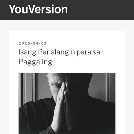
Skip
to
content
YOUVERSION
Seeking God every day.
POSTED
2020-04-03
ON
Isang Panalangin para sa
Paggaling