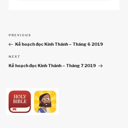
n
o
p
h
k
o
p
at
k
Điều
Previous
PREVIOUS
hướng
Post
Kế hoạch đọc Kinh Thánh – Tháng 6 2019
bài
viết
Next
NEXT
Post
Kế hoạch đọc Kinh Thánh – Tháng 7 2019