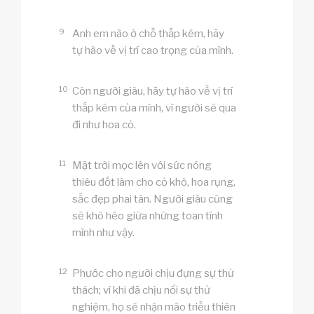
9
Anh em nào ở chỗ thấp kém, hãy
tự hào về vị trí cao trọng của mình.
10
Còn người giàu, hãy tự hào về vị trí
thấp kém của mình, vì người sẽ qua
đi như hoa cỏ.
11
Mặt trời mọc lên với sức nóng
thiêu đốt làm cho cỏ khô, hoa rụng,
sắc đẹp phai tàn. Người giàu cũng
sẽ khô héo giữa những toan tính
mình như vậy.
12
Phước cho người chịu đựng sự thử
thách; vì khi đã chịu nổi sự thử
nghiệm, họ sẽ nhận mão triều thiên