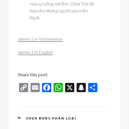
của sự sống mà Đức Chúa Trời đã
hứa cho những người yêu mến
Ngài.
James 1 in Vietnamese
James 1 in English
Share this post:
C
E
F
W
X
S
S
o
m
a
h
n
h
p
ail
c
at
a
ar
y
e
s
p
e
CATEGORIES
CHƯA ĐƯỢC PHÂN LOẠI
Li
b
A
c