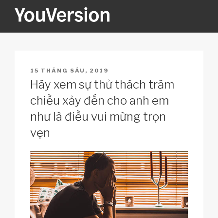
Skip
to
content
YOUVERSION
Seeking God every day.
POSTED
15 THÁNG SÁU, 2019
ON
Hãy xem sự thử thách trăm
chiều xảy đến cho anh em
như là điều vui mừng trọn
vẹn