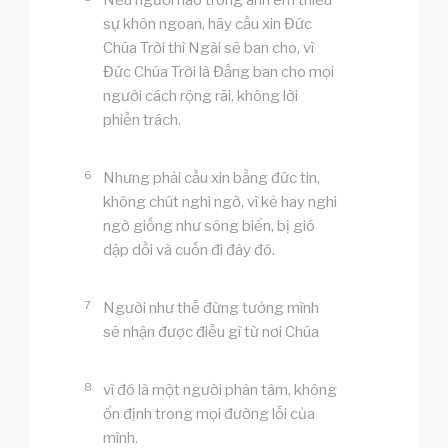
sự khôn ngoan, hãy cầu xin Đức
Chúa Trời thì Ngài sẽ ban cho, vì
Đức Chúa Trời là Đấng ban cho mọi
người cách rộng rãi, không lời
phiền trách.
6
Nhưng phải cầu xin bằng đức tin,
không chút nghi ngờ, vì kẻ hay nghi
ngờ giống như sóng biển, bị gió
dập dồi và cuốn đi đây đó.
7
Người như thế đừng tưởng mình
sẽ nhận được điều gì từ nơi Chúa
8
vì đó là một người phân tâm, không
ổn định trong mọi đường lối của
mình.