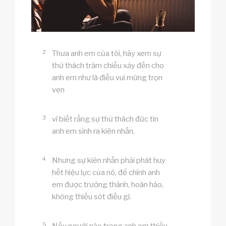
2
Thưa anh em của tôi, hãy xem sự
thử thách trăm chiều xảy đến cho
anh em như là điều vui mừng trọn
vẹn
3
vì biết rằng sự thử thách đức tin
anh em sinh ra kiên nhẫn.
4
Nhưng sự kiên nhẫn phải phát huy
hết hiệu lực của nó, để chính anh
em được trưởng thành, hoàn hảo,
không thiếu sót điều gì.
5
Nếu người nào trong anh em thiếu