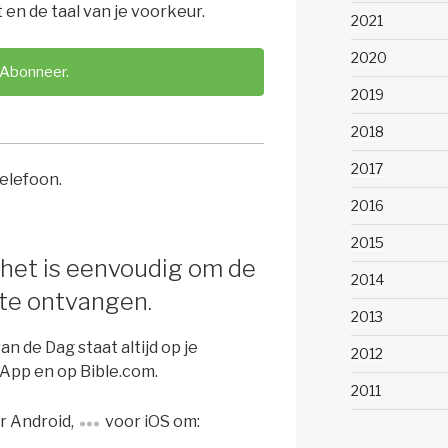
t en de taal van je voorkeur.
2021
2020
Abonneer.
2019
2018
2017
2016
2015
 het is eenvoudig om de
2014
 te ontvangen.
2013
n de Dag staat altijd op je
2012
l App en op Bible.com.
2011
r Android,
voor iOS om: