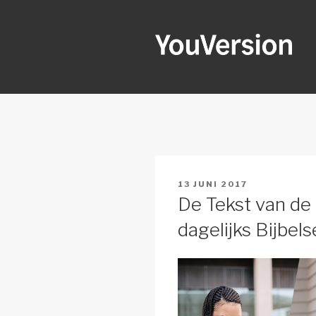
Naar
de
inhoud
springen
YOUVERSI
Seeking God every day.
GEPLAATST
13 JUNI 2017
OP
De Tekst van de
dagelijks Bijbels