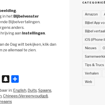
CATEGORIE
beelding
.
Amazon
g
in het
Bijbelvenster
ende Bijbelvertalingen.
Bijbel App v
ergens anders.
Bijbel vertaa
schrijving aan
Instellingen
.
iOS (iPhone i
van de Dag wilt bekijken, klik dan
Nieuws
O
 ze allemaal te zien.
Samenwerki
Tips & Trucs
Verhalen
X
S
D
Web
n
el
baar in:
English
Duits
Spaans
a
e
h
Chinees (Vereenvoudigd)
p
n
reaans