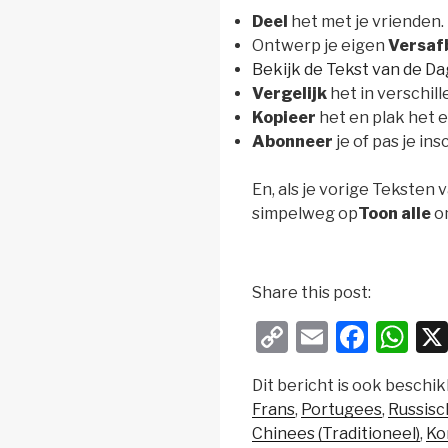
Deel
het met je vrienden.
Ontwerp je eigen
Versaf
Bekijk de Tekst van de Da
Vergelijk
het in verschill
Kopieer
het en plak het 
Abonneer
je of pas je in
En, als je vorige Teksten 
simpelweg op
Toon alle
om
Share this post:
C
E
F
W
o
m
a
h
Dit bericht is ook beschik
p
ail
c
at
Frans
Portugees
Russisc
y
e
s
Chinees (Traditioneel)
Ko