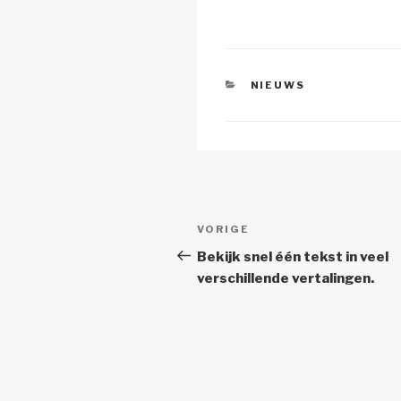
Li
b
A
n
o
p
k
o
p
CATEGORIEËN
NIEUWS
k
Berichtnavigatie
Vorig
VORIGE
bericht
Bekijk snel één tekst in veel
verschillende vertalingen.