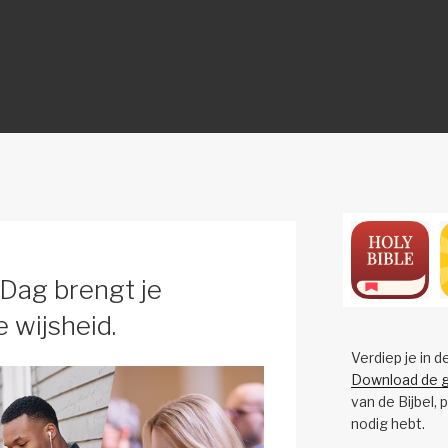
ON
 Dag brengt je
e wijsheid.
Verdiep je in d
Download de g
van de Bijbel, 
nodig hebt.