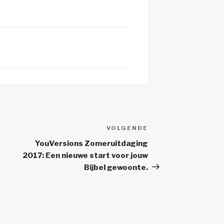
c
h
at
VOLGENDE
Volgend
Bericht
YouVersions Zomeruitdaging
2017: Een nieuwe start voor jouw
Bijbel gewoonte.