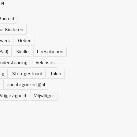
ËN
Android
oor Kinderen
lwerk
Gebed
Pad)
Kindle
Leesplannen
ndersteuning
Releases
ng
Stemgestuurd
Talen
Uncategorized @nl
Vrijgevigheid
Vrijwilliger