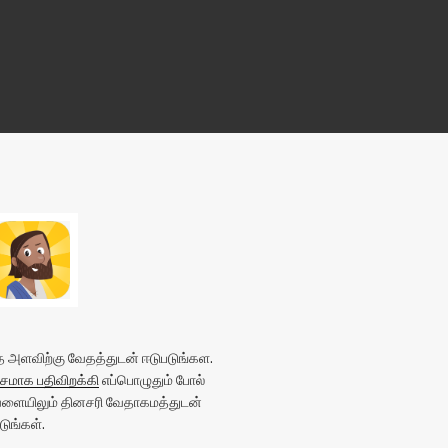
அளவிற்கு வேதத்துடன் ஈடுபடுங்கள.
மாக பதிவிறக்கி
எப்பொழுதும் போல்
வேளையிலும் தினசரி வேதாகமத்துடன்
ுங்கள்.