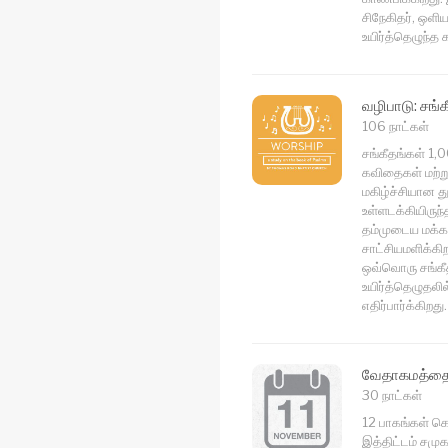
சிநேகிதர், ஒளிய
உயிர்த்தெழுந்த க
வழிபாடு: சங்க
106 நாட்கள்
சங்கீதங்கள் 1,
கவிதைகள் மற்று
மகிழ்ச்சியான 
உள்ளடக்கியிருந்
தம்முடைய மக்கள
சாட்சியமளிக்கி
ஒவ்வொரு சங்கீத
உயிர்த்தெழுதலில
எதிர்பார்க்கிறது.
வேதாகமத்தை 
30 நாட்கள்
12 பாகங்கள் க
இத்திட்டம் சம