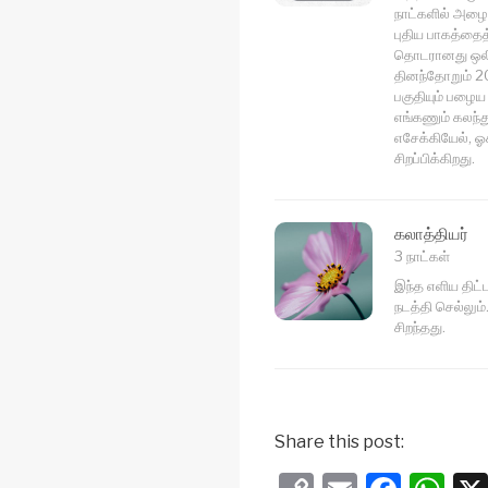
நாட்களில் அழைத
புதிய பாகத்தைத
தொடரானது ஒலி 
தினந்தோறும் 20
பகுதியும் பழைய 
எங்கணும் கலந்த
எசேக்கியேல், ஓச
சிறப்பிக்கிறது.
கலாத்தியர்
3 நாட்கள்
இந்த எளிய திட்
நடத்தி செல்லும்
சிறந்தது.
Share this post: