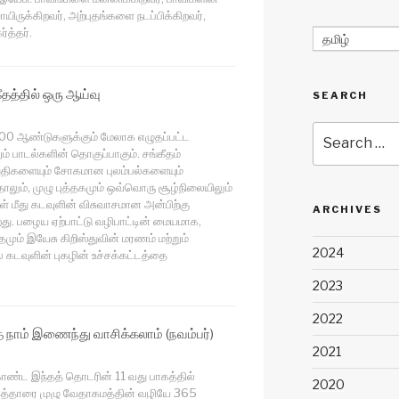
ாயிருக்கிறவர், அற்புதங்களை நடப்பிக்கிறவர்,
ர்த்தர்.
தமிழ்
ீதத்தில் ஒரு ஆய்வு
SEARCH
Search
000 ஆண்டுகளுக்கும் மேலாக எழுதப்பட்ட
for:
ம் பாடல்களின் தொகுப்பாகும். சங்கீதம்
துதிகளையும் சோகமான புலம்பல்களையும்
தாலும், முழு புத்தகமும் ஒவ்வொரு சூழ்நிலையிலும்
் மீது கடவுளின் விசுவாசமான அன்பிற்கு
ARCHIVES
றது. பழைய ஏற்பாட்டு வழிபாட்டின் மையமாக,
மும் இயேசு கிறிஸ்துவின் மரணம் மற்றும்
2024
் கடவுளின் புகழின் உச்சக்கட்டத்தை
2023
2022
நாம் இணைந்து வாசிக்கலாம் (நவம்பர்)
2021
ொண்ட இந்தத் தொடரின் 11 வது பாகத்தில்
2020
ுகத்தாரை முழு வேதாகமத்தின் வழியே 365