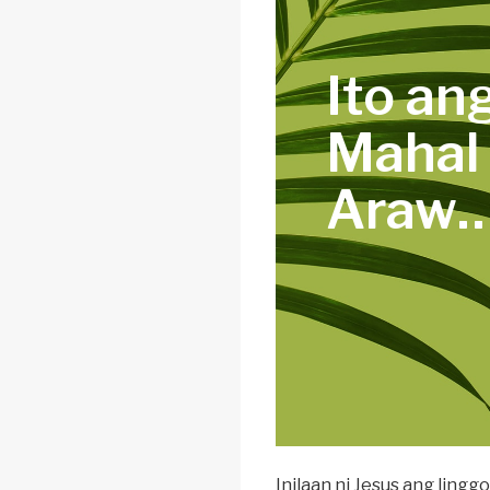
Ito an
Mahal
Araw
Inilaan ni Jesus ang lingg