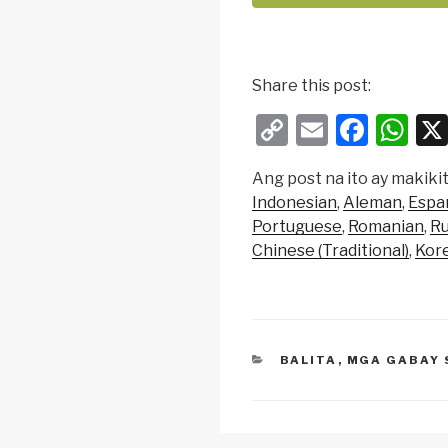
Share this post:
C
E
F
W
o
m
a
h
Ang post na ito ay makikit
p
ail
c
at
Indonesian
Aleman
Espa
y
e
s
Portuguese
Romanian
Ru
Li
b
A
Chinese (Traditional)
Kor
n
o
p
k
o
p
k
CATEGORIES
BALITA
,
MGA GABAY 