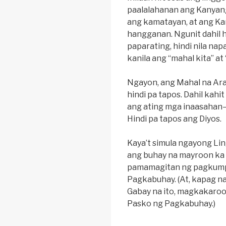
paalalahanan ang Kanyang
ang kamatayan, at ang Ka
hangganan. Ngunit dahil 
paparating, hindi nila nap
kanila ang “mahal kita” at
Ngayon, ang Mahal na Ara
hindi pa tapos. Dahil kah
ang ating mga inaasahan—
Hindi pa tapos ang Diyos.
Kaya’t simula ngayong Li
ang buhay na mayroon ka d
pamamagitan ng pagkumpl
Pagkabuhay. (At, kapag n
Gabay na ito, magkakaro
Pasko ng Pagkabuhay.)