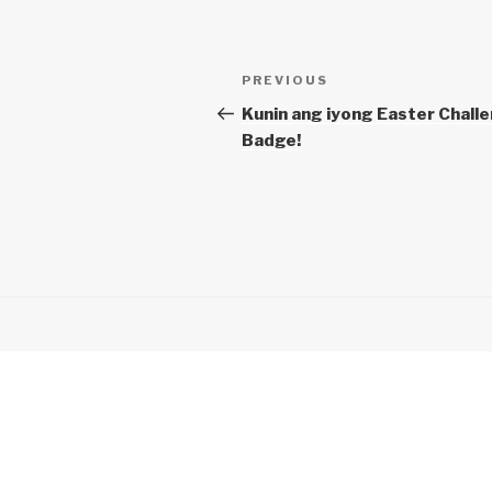
Post
Previous
PREVIOUS
navigation
Post
Kunin ang iyong Easter Chall
Badge!