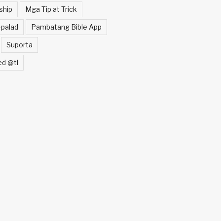
ship
Mga Tip at Trick
palad
Pambatang Bible App
Suporta
ed @tl