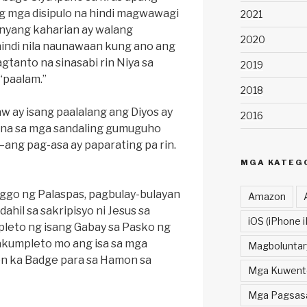
 mga disipulo na hindi magwawagi
2021
nyang kaharian ay walang
2020
hindi nila naunawaan kung ano ang
agtanto na sinasabi rin Niya sa
2019
 “paalam.”
2018
w ay isang paalalang ang Diyos ay
2016
it na sa mga sandaling gumuguho
ang pag-asa ay paparating pa rin.
MGA KATEG
nggo ng Palaspas, pagbulay-bulayan
Amazon
ahil sa sakripisyo ni Jesus sa
iOS (iPhone i
eto ng isang Gabay sa Pasko ng
akumpleto mo ang isa sa mga
Magboluntar
on ka Badge para sa Hamon sa
Mga Kuwent
Mga Pagsasal