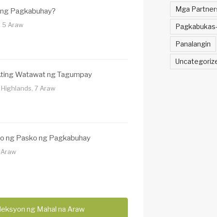
Mga Partner
 ng Pagkabuhay?
, 5 Araw
Pagkabukas-
Panalangin
Uncategoriz
Ating Watawat ng Tagumpay
 Highlands, 7 Araw
o ng Pasko ng Pagkabuhay
7 Araw
leksyon ng Mahal na Araw