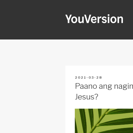
Skip
to
content
YOUVERSI
Seeking God every day.
POSTED
2021-03-28
ON
Paano ang naging
Jesus?