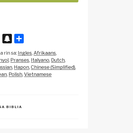
X
S
S
n
h
a rin sa:
Ingles
Afrikaans
a
ar
nyol
Pranses
Italyano
Dutch
p
e
ssian
Hapon
Chinese (Simplified)
c
ean
Polish
Vietnamese
h
at
SA BIBLIA