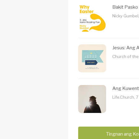
Bakit Pasko
Nicky Gumbel
Jesus: Ang 
Church of the
Ang Kuwent
Life.Church, 
Tingnan ang Ko