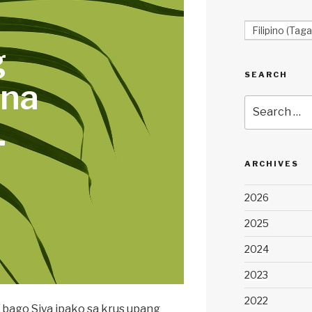
Filipino (Taga
g
SEARCH
 na
Search
for:
…
ARCHIVES
2026
2025
2024
2023
2022
o bago Siya ipako sa krus upang