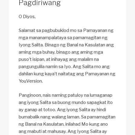
Pagdiriwang
O Diyos,
Salamat sa pagbubuklod mo sa Pamayanan ng
mga mananampalataya sa pamamagitan ng
Iyong Salita. Binago ng Banal na Kasulatan ang
aming mga buhay, binago ang aming mga
puso’t isipan, at inihayag ang malalim na
pangungulila namin sa Iyo. Ang Salita mo ang
dahilan kung kaya’t naitatag ang Pamayanan ng
YouVersion.
Panginoon, nais naming patuloy na lumaganap
ang iyong Salita sa buong mundo sapagkat ito
ay ganap at totoo. Ang iyong Salita ay hindi
bumabalik nang walang laman. Sa pamamagitan
ng Banal na Kasulatan, inilahad Mo kung ano
ang mabuti at mahusay. Ang Iyong Salita ay