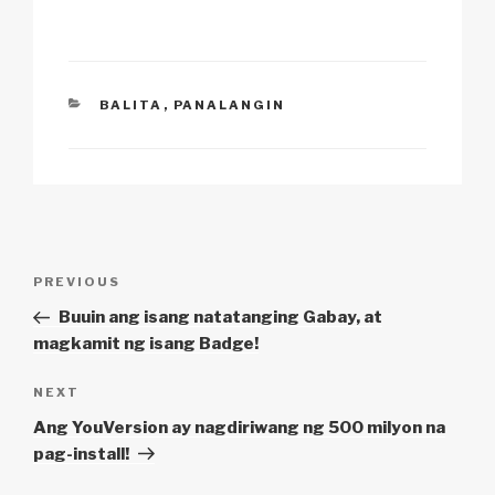
k
o
p
at
k
CATEGORIES
BALITA
,
PANALANGIN
Post
Previous
PREVIOUS
navigation
Post
Buuin ang isang natatanging Gabay, at
magkamit ng isang Badge!
Next
NEXT
Post
Ang YouVersion ay nagdiriwang ng 500 milyon na
pag-install!