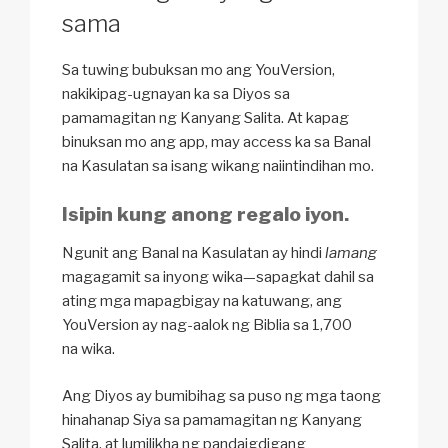
sama
Sa tuwing bubuksan mo ang YouVersion,
nakikipag-ugnayan ka sa Diyos sa
pamamagitan ng Kanyang Salita. At kapag
binuksan mo ang app, may access ka sa Banal
na Kasulatan sa isang wikang naiintindihan mo.
Isipin kung anong regalo iyon.
Ngunit ang Banal na Kasulatan ay hindi
lamang
magagamit sa inyong wika—sapagkat dahil sa
ating mga mapagbigay na katuwang, ang
YouVersion ay nag-aalok ng Biblia sa 1,700
na wika.
Ang Diyos ay bumibihag sa puso ng mga taong
hinahanap Siya sa pamamagitan ng Kanyang
Salita, at lumilikha ng pandaigdigang