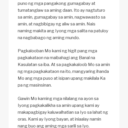
puno ng mga pangakong gumagabay at
tumatanglaw sa aming daan. Ito ay nagtuturo
sa amin, gumagabay sa amin, nagwawasto sa
amin, at nagbibigay ng aliw sa amin. Nais
naming makita ang Iyong mga salita na patuloy
na nagbabago ng aming mundo.
Pagkalooban Mo kami ng higit pang mga
pagkakataon na maibahagi ang Banal na
Kasulatan sa iba. At sa pagkakaloob Mo sa amin
ng mga pagkakataon na ito, mangyaring ihanda
Mo ang mga puso at isipan upang makilala Ka
pa ng masinsinan.
Gawin Mo kaming mga nilalang na ayon sa
Iyong pagkakalikha sa amin upang kami ay
makapagbigay kaluwalhatian sa Iyo sa lahat ng
oras. Kami ay Iyong bayan, at iniaalay namin
nang buo ang aming mga sarili sa Iyo.