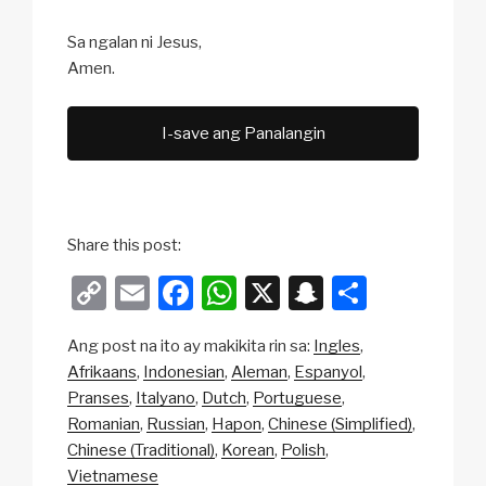
Sa ngalan ni Jesus,
Amen.
I-save ang Panalangin
Share this post:
C
E
F
W
X
S
S
o
m
a
h
n
h
Ang post na ito ay makikita rin sa:
Ingles
p
ail
c
at
a
ar
Afrikaans
Indonesian
Aleman
Espanyol
y
e
s
p
e
Pranses
Italyano
Dutch
Portuguese
Li
b
A
c
Romanian
Russian
Hapon
Chinese (Simplified)
Chinese (Traditional)
Korean
Polish
n
o
p
h
Vietnamese