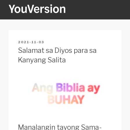
Skip
to
content
YOUVERSION
Seeking God every day.
POSTED
2021-11-03
ON
Salamat sa Diyos para sa
Kanyang Salita
Manalangin tayong Sama-