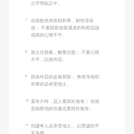
公平明如正午。
7
你當默然倚靠耶和華，耐性等候
他； 不要因那道路通達的和那惡謀
成就的心懷不平。
8
當止住怒氣，離棄忿怒； 不要心懷
不平，以致作惡。
9
因為作惡的必被剪除； 惟有等候耶
和華的必承受地土。
10
還有片時，惡人要歸於無有； 你就
是細察他的住處也要歸於無有。
11
但謙卑人必承受地土， 以豐盛的平
安為樂。