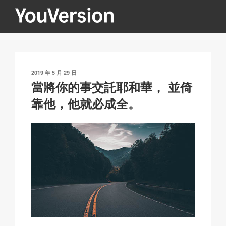
跳
至
內
YOUVERSION
Seeking God every day.
容
發
2019 年 5 月 29 日
表
當將你的事交託耶和華， 並倚
於
靠他，他就必成全。