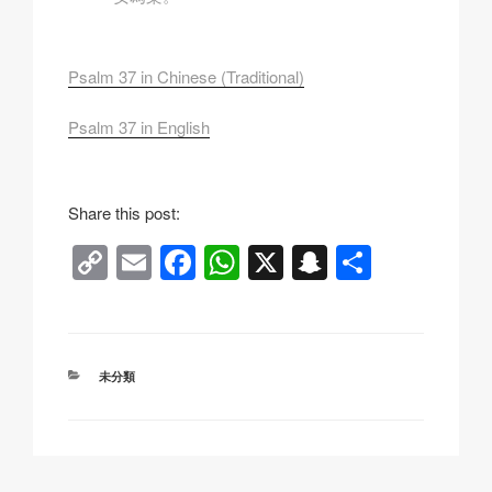
Psalm 37 in Chinese (Traditional)
Psalm 37 in English
Share this post:
C
E
F
W
X
S
分
o
m
a
h
n
享
p
ail
c
at
a
y
e
s
p
分
未分類
Li
b
A
c
類
n
o
p
h
k
o
p
at