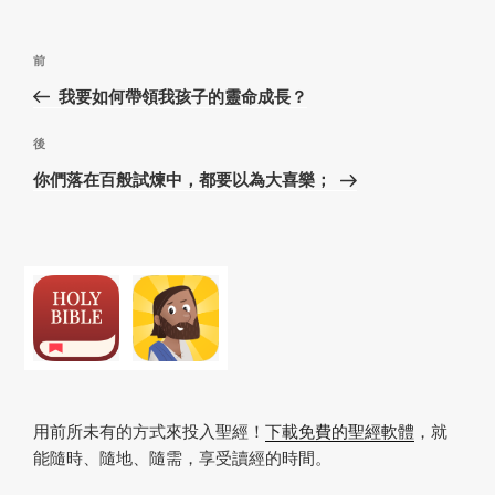
k
文
上
前
章
一
我要如何帶領我孩子的靈命成長？
導
篇
覽
文
下
後
章
篇
你們落在百般試煉中，都要以為大喜樂；
文
章
用前所未有的方式來投入聖經！
下載免費的聖經軟體
，就
能隨時、隨地、隨需，享受讀經的時間。