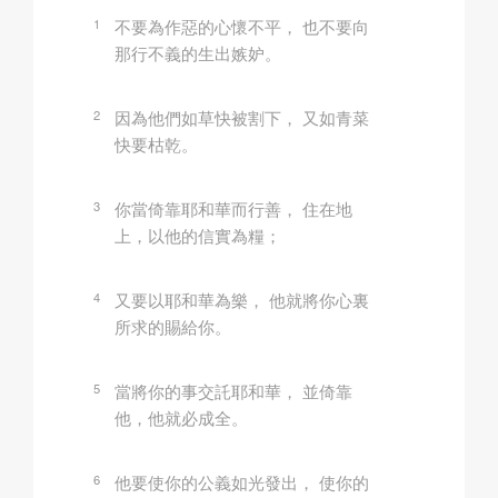
1
不要為作惡的心懷不平， 也不要向
那行不義的生出嫉妒。
2
因為他們如草快被割下， 又如青菜
快要枯乾。
3
你當倚靠耶和華而行善， 住在地
上，以他的信實為糧；
4
又要以耶和華為樂， 他就將你心裏
所求的賜給你。
5
當將你的事交託耶和華， 並倚靠
他，他就必成全。
6
他要使你的公義如光發出， 使你的