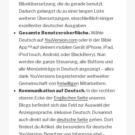
Bibelübersetzung, die du gerade benutzt.
Dadurch gelangst du zu einer langen Liste
weiterer Übersetzungen, einschließlich einiger
exzellenter deutscher Ausgaben.
Gesamte Benutzeroberfläche.
Wähle
Deutsch auf
YouVersion.com
oder in der Bible
App™ auf deinem mobilen Gerät (iPhone, iPad,
iPod touch, Android, oder BlackBerry). Nun
werden die ganze Steuerung, alle Buttons und
alle Menüeinträge in Deutsch angezeigt – alles
dank YouVersions begeisternder weltweiter
Gemeinschaft von f
reiwillige
n Mitarbeitern.
Kommunikation auf Deutsch.
In der rechten
oberen Ecke der
Englischen Seite
unseres
Blogs befindet sich das Feld zur Auswahl der
Anzeigesprache, inklusive Deutsch. Du kannst
auch direkt auf die
deutsche Seite
gehen. Dort
findest du Artikel, die besonders für deutsche
YouVersion-Benutzer von Interesse sind –