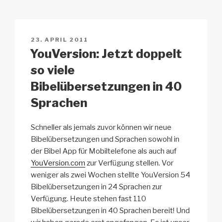
y
e
s
p
n
Li
b
A
c
n
o
p
h
VERÖFFENTLICHT
23. APRIL 2011
k
o
p
at
AM
YouVersion: Jetzt doppelt
k
so viele
Bibelübersetzungen in 40
Sprachen
Schneller als jemals zuvor können wir neue
Bibelübersetzungen und Sprachen sowohl in
der Bibel App für Mobiltelefone als auch auf
YouVersion.com
zur Verfügung stellen. Vor
weniger als zwei Wochen stellte YouVersion 54
Bibelübersetzungen in 24 Sprachen zur
Verfügung. Heute stehen fast 110
Bibelübersetzungen in 40 Sprachen bereit! Und