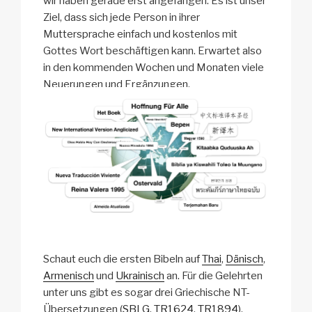
wir haben gerade erst angefangen. Es ist unser
Ziel, dass sich jede Person in ihrer
Muttersprache einfach und kostenlos mit
Gottes Wort beschäftigen kann. Erwartet also
in den kommenden Wochen und Monaten viele
Neuerungen und Ergänzungen.
Schaut euch die ersten Bibeln auf
Thai
,
Dänisch
,
Armenisch
und
Ukrainisch
an. Für die Gelehrten
unter uns gibt es sogar drei Griechische NT-
Übersetzungen (
SBLG
,
TR1624
,
TR1894
).