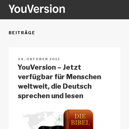
Zum
Inhalt
springen
YOUVERSION
Seeking God every day.
BEITRÄGE
VERÖFFENTLICHT
24. OKTOBER 2011
AM
YouVersion – Jetzt
verfügbar für Menschen
weltweit, die Deutsch
sprechen und lesen