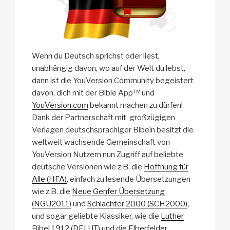
Wenn du Deutsch sprichst oder liest,
unabhängig davon, wo auf der Welt du lebst,
dann ist die YouVersion Community begeistert
davon, dich mit der Bible App™ und
YouVersion
.
com
bekannt machen zu dürfen!
Dank der Partnerschaft mit großzügigen
Verlagen deutschsprachiger Bibeln besitzt die
weltweit wachsende Gemeinschaft von
YouVersion Nutzern nun Zugriff auf beliebte
deutsche Versionen wie z.B. die
Hoffnung
für
Alle
(
HFA
)
, einfach zu lesende Übersetzungen
wie z.B. die
Neue
Genfer
Übersetzung
(
NGU
2011)
und
Schlachter
2000 (
SCH
2000)
,
und sogar geliebte Klassiker, wie die
Luther
Bibel
1912 (
DELUT
)
und die
Elberfelder