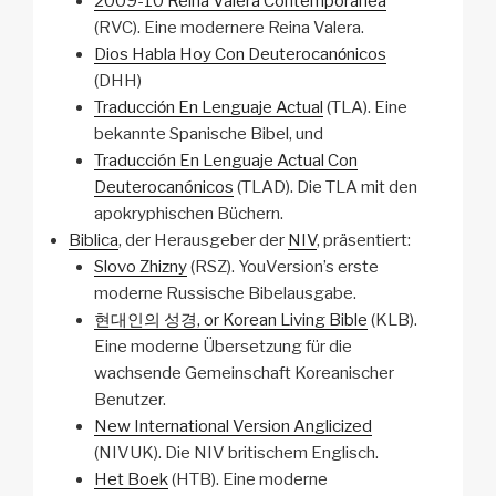
2009-10 Reina Valera Contemporánea
(RVC). Eine modernere Reina Valera.
Dios Habla Hoy Con Deuterocanόnicos
(DHH)
Traducciόn En Lenguaje Actual
(TLA). Eine
bekannte Spanische Bibel, und
Traducción En Lenguaje Actual Con
Deuterocanónicos
(TLAD). Die TLA mit den
apokryphischen Büchern.
Biblica
, der Herausgeber der
NIV
, präsentiert:
Slovo Zhizny
(RSZ). YouVersion’s erste
moderne Russische Bibelausgabe.
현대인의 성경, or Korean Living Bible
(KLB).
Eine moderne Übersetzung für die
wachsende Gemeinschaft Koreanischer
Benutzer.
New International Version Anglicized
(NIVUK). Die NIV britischem Englisch.
Het Boek
(HTB). Eine moderne