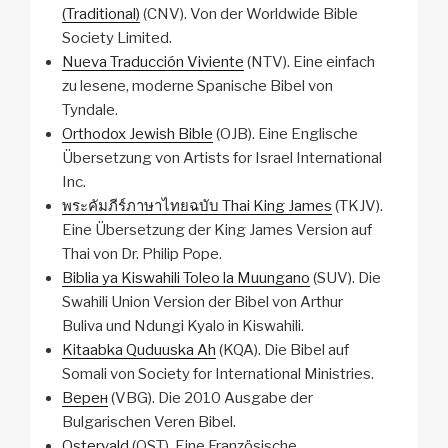
(Traditional)
(CNV). Von der Worldwide Bible
Society Limited.
Nueva Traducción Viviente
(NTV). Eine einfach
zu lesene, moderne Spanische Bibel von
Tyndale.
Orthodox Jewish Bible
(OJB). Eine Englische
Übersetzung von Artists for Israel International
Inc.
พระคัมภีร์ภาษาไทยฉบับ Thai King James
(TKJV).
Eine Übersetzung der King James Version auf
Thai von Dr. Philip Pope.
Biblia ya Kiswahili Toleo la Muungano
(SUV). Die
Swahili Union Version der Bibel von Arthur
Buliva und Ndungi Kyalo in Kiswahili.
Kitaabka Quduuska Ah
(KQA). Die Bibel auf
Somali von Society for International Ministries.
Верен
(VBG). Die 2010 Ausgabe der
Bulgarischen Veren Bibel.
Ostervald
(OST). Eine Französische